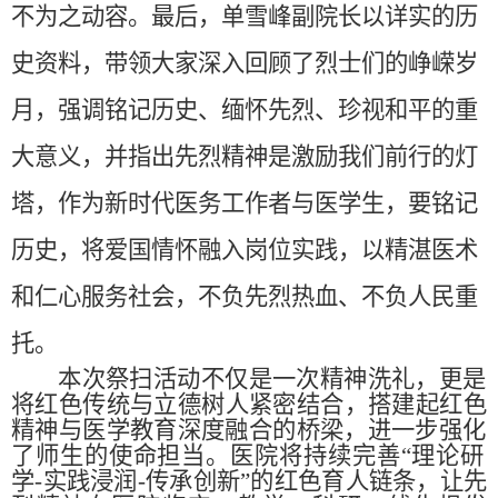
不为之动容。
最后，
单雪峰副院长以详实的历
史资料，带领大家深入回顾了烈士们的峥嵘岁
月，强调铭记历史、缅怀先烈、珍视和平的重
大意义
，
并指出
先烈精神是激励我们前行的灯
塔
，
作为新时代医
务
工作者与医学生，要铭记
历史，将爱国情怀融入岗位实践，以精湛医术
和仁心服务社会，不负先烈热血、不负人民重
托。
本次祭扫活动不仅是一次精神洗礼，
更是
将红色传统与立德树人紧密结合，
搭建起红色
精神与医学教育深度融合的桥梁
，
进一步强化
了师生的使命担当
。
医院
将持续完善
“
理论研
学-实践浸润-传承创新
”
的红色育人链条，让先