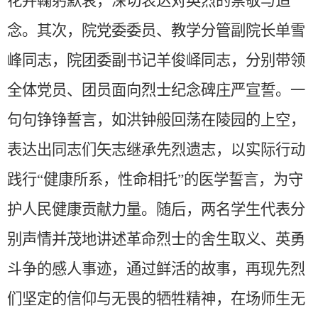
花并鞠躬默哀，深切表达对英烈的崇敬与追
念。
其次，
院党委委员、
教学分管副院长
单雪
峰同志，院团委副书记羊俊峄同志，分别带领
全体党员、团员面向烈士纪念碑庄严宣誓。一
句句铮铮誓言，如洪钟般回荡在陵园的上空，
表达出同志们矢志继承先烈遗志，以实际行动
践行“健康所系，性命相托”的医学誓言，为守
护人民健康贡献力量。
随后，
两名学生代表
分
别
声情并茂地讲述革命烈士的舍生取义、英勇
斗争的感人事迹，通过鲜活的故事，再现先烈
们坚定的信仰与无畏的牺牲精神，在场师生无