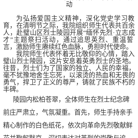
动
为弘扬爱国主义精神，深化党史学习教
育，在清明节之际，
我院
组织师生代表共
百余
人，赴璧山区烈士陵园开展“缅怀先烈·立志成
才”主
题
祭扫
活动，通过追思英烈、重温誓
言，激励师生赓续红色血脉，勇担时代使命。
我院师生代表
怀着无比敬仰
的心情，
踏入
璧山烈士陵园，这片安息着英勇烈士的圣地。
往昔，烈士们为了国家的独立、人民的幸福，
毫不犹豫地舍生忘死，以滚烫的热血和无畏的
勇气，捍卫了正义的尊严，铸就了民族不朽的
丰碑。
陵园内松柏苍翠，全体
师生
在烈士纪念碑
前庄严肃立
，
气氛凝重
。
首先，
师生手持亲手
精心制作
的白色
纸花，依次向革命先烈敬献鲜