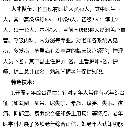
人才队伍：
科室现有医护人员4
2
人，其中医生1
7
人，其中
高级职称6
人、中级
9
人，初级2人；博士
2
人、硕士12人，本科3人。目前高级职称人员涵盖心血
管、呼吸内科、内分泌等专业。对老年各系统常见
病、多发病、危重病有着丰富的临床诊疗经验；护理
人员
17
名，其中副主任护师
1
名，主管护师
6
名，护
师、护士总计
10
名，熟练掌握老年保健知识。
特色
技术
：
1.
开展老年综合评估：针对老年人常伴有老年综合
征（如跌倒、痴呆、尿失禁、晕厥、谵妄、失眠、疼
痛、抑郁症、衰弱综合征和多重用药）等特点，老年
医学科开展了多项老年综合评估，如老年人认知功能