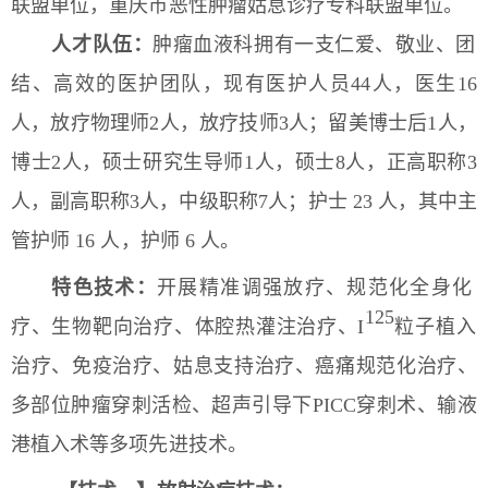
联盟单位，重庆市恶性肿瘤姑息诊疗专科联盟单位
。
人才队伍：
肿瘤血液
科拥有一支仁爱、敬业、团
结、高效的医护团队，现有医护人员4
4
人，医生1
6
人，放疗物
理师2人，放疗技师3人；留美博士后1人，
博士2人，硕士研究生导师1人，硕士8人，正高职称3
人，副高职称3人，中级职称7人；护士 23 人，其中主
管护师 16 人，护师 6 人。
特色
技术
：
开展精准调强放疗、规范化全身化
125
疗、生物靶向治疗、体腔热灌注治疗、I
粒
子
植入
治疗、免疫治疗、姑息支持治疗、癌痛规范化治疗、
多部位肿瘤穿刺活检、超声引导下PICC穿刺术
、输液
港植入术
等
多项先进技术
。