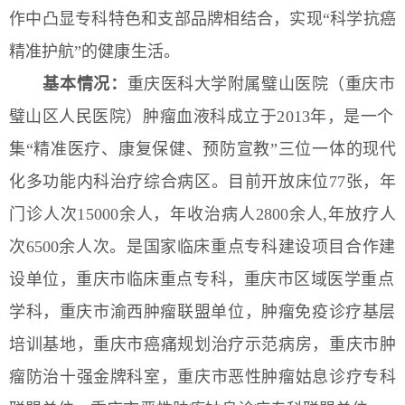
作中凸显专科特色和支部品牌相结合，实现“科学抗癌
精准护航”的健康生活。
基本情况：
重庆医科大学附属璧山医院（重庆市
璧山区人民医院）
肿瘤
血液
科
成立于
2013年，
是一个
集“精准医疗、康复保健、预防宣教”三位一体的现代
化多功能内科治疗综合病区。目前开放床位
77
张，年
门诊人次
1
5000余人，年收治病人
28
00余人
,年放疗人
次6500余人次。是
国家临床重点专科建设项目合作建
设单位
，
重庆市临床重点专科
，
重庆市区域医学重点
学科，重庆市渝西肿瘤联盟单位
，肿瘤免疫诊疗基层
培训基地，重庆市癌痛规划治疗示范病房，重庆市肿
瘤防治十强金牌科室，重庆市恶性肿瘤姑息诊疗专科