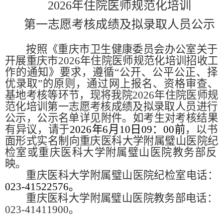
202
6
年住院医师规范化培训
第一志愿
考核成绩及拟录取人员
公示
按照《
重庆市卫生健康委员会办公室关于
开展重庆市2026年住院医师规范化培训招收工
作的通知
》要求，遵循“公开、公平公正、择
优录取”的原则，通过网上报名、资格审查、
基地考核等环节，现将我院202
6
年住院医师规
范化培训第
一
志愿
考核成绩及拟录取人员进行
公示，
公示名单详见附件。如考生对考核结果
有异议，请
于
2026年6月10日09：00前
，以书
面形式实名制向重庆医科大学附属璧山医院纪
检室或重庆医科大学附属璧山医院
教务部
反
映。
重庆医科大学附属璧山医院纪检室电话：
023-41522576。
重庆医科大学附属璧山医院
教务部
电话：
023-41411900。