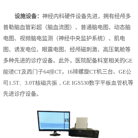
设施设备：
神经内科硬件设备先进，拥有经颅多
普勒脑血管彩超（脑血流图）、普通脑电图、动态脑
电图
、
视频脑电
监测（神经中央监护系统）
、肌电
图、诱发电位、眼震电图、经颅磁刺激、高压氧舱等
多种先进的诊疗设备。
此外，医院配备科室相关的
GE
能谱CT及西门子64排CT
，
16排螺旋CT机三台
、
GE公
司
1.5T、3.0T核磁共振，
GE IGS530数字平板血管机
等
先进诊疗设备。