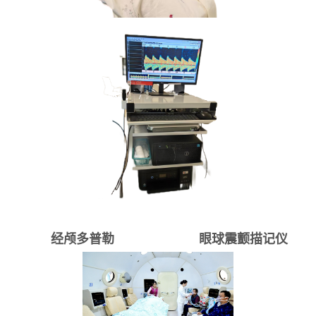
经颅多普勒 眼球震颤描记仪