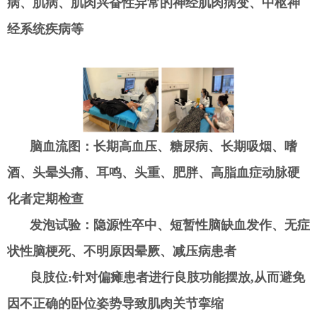
病、肌病、肌肉兴奋性异常的神经肌肉病变、中枢神
经系统疾病等
脑血流图：长期高血压、糖尿病、
长期吸烟、嗜
酒、头晕头痛、耳鸣、头重、肥胖、高脂血症动脉硬
化者定期检查
发泡试验：隐源性卒中、短暂性脑缺血发作、无症
状性脑梗死、不明原因晕厥、减压病患者
良肢位
:针对偏瘫患者进行良肢功能摆放,从而避免
因不正确的卧位姿势导致肌肉关节挛缩