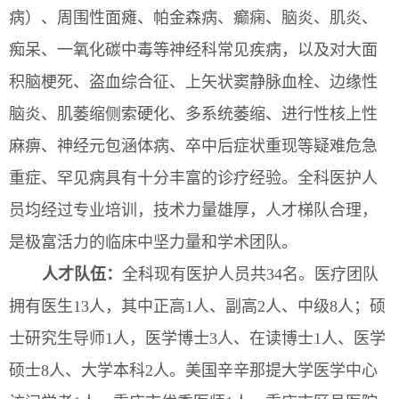
病）、周围性面瘫、帕金森病、
癫痫、脑炎、肌炎、
痴呆
、一氧化碳中毒
等神经科常见疾病，以及对大面
积脑梗死、盗血综合征、上矢状窦静脉血栓、边缘性
脑炎、肌萎缩侧索硬化、多系统萎缩、进行性核上性
麻痹、
神经元包涵体病、卒中后症状重现
等疑难危急
重症、罕见病具有十分丰富的诊疗经验。
全科医护人
员均经过专业培训，技术力量雄厚，人才梯队合理，
是极富活力的临床中坚力量和学术团队。
人才队伍：
全科现有医护人员共34名。医疗团队
拥有医生13人，其中正高1人、副高2人、中级8人；硕
士研究生导师1人，医学博士3人、在读博士1人、医学
硕士8人、大学本科2人。美国辛辛那提大学医学中心