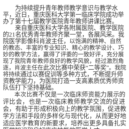
为持续提升青年教师教学意识与教学水
平，近日，重庆医科大学第一临床学院成功举
办了第十七届教学医院青年教师讲课比赛。
来自重庆医科大学各附属医院、教学医院
的21名优秀青年教师齐聚一堂，各展风采。我
院医学影像科肖波主任，
以饱满的精神、自然
的教态、丰富的专业知识、精心的教学设计、巧
妙的教学方法，赢得了评委的一致好评，充分展
现了我院青年教师良好的教学风貌，经过激烈角
此次比赛中荣获“二等奖”
逐，肖波主任在
。我院
通过
以赛促训
等多种方式，不断提升
师
将持续
资
教学
能力，
为医院打造一支高素质优秀师资
队伍打下坚持基础。
不仅是一次
临床师资
能力展示的
本次比赛
评比会，也是一次
临床教师
教学交流的促
进
会，有助于形成积极向上的教学氛围，促进教
学方法和手段的多样化与现代化，从而更好地
适应医学教育的新要求，培养出更多具备扎实