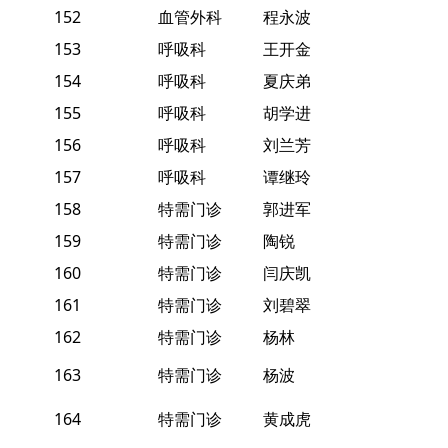
152
血管外科
程永波
153
呼吸科
王开金
154
呼吸科
夏庆弟
155
呼吸科
胡学进
156
呼吸科
刘兰芳
157
呼吸科
谭继玲
158
特需门诊
郭进军
159
特需门诊
陶锐
160
特需门诊
闫庆凯
161
特需门诊
刘碧翠
162
特需门诊
杨林
163
特需门诊
杨波
164
特需门诊
黄成虎