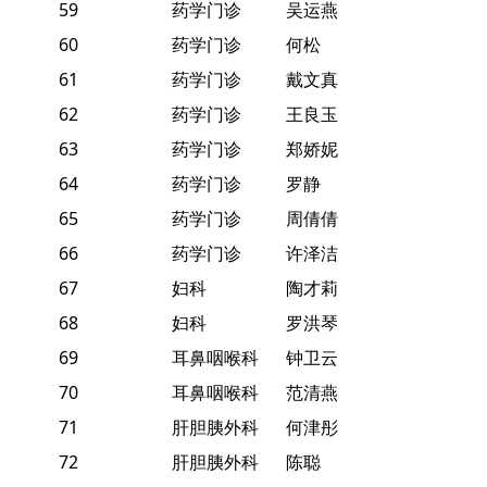
59
药学门诊
吴运燕
60
药学门诊
何松
61
药学门诊
戴文真
62
药学门诊
王良玉
63
药学门诊
郑娇妮
64
药学门诊
罗静
65
药学门诊
周倩倩
66
药学门诊
许泽洁
67
妇科
陶才莉
68
妇科
罗洪琴
69
耳鼻咽喉科
钟卫云
70
耳鼻咽喉科
范清燕
71
肝胆胰外科
何津彤
72
肝胆胰外科
陈聪