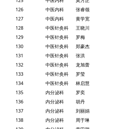
125
中医内科
莫方正
126
中医内科
张睿领
127
中医内科
黄学宽
128
中医针灸科
王晓川
129
中医针灸科
罗梅
130
中医针灸科
郑豪杰
131
中医针灸科
张洪
132
中医针灸科
龙旭蕾
133
中医针灸科
罗莹
134
中医针灸科
林启慧
135
内分泌科
罗奕
136
内分泌科
胡丹
137
内分泌科
刘丽娟
138
内分泌科
周于琳