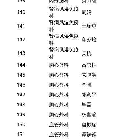
139
内分泌科
黄田甜
肾病风湿免疫
140
周娟
科
肾病风湿免疫
141
王瑞琼
科
肾病风湿免疫
142
印苏培
科
肾病风湿免疫
143
吴杭
科
144
胸心外科
吕忠柱
145
胸心外科
荣腾浩
146
胸心外科
李强
147
胸心外科
邓意平
148
胸心外科
毕磊
149
胸心外科
杨富瑜
150
血管外科
唐振瑞
151
血管外科
谭轶锋