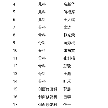
4
儿科
余新华
5
儿科
何福厚
6
儿科
王大斌
7
骨科
廖涛
8
骨科
赵光荣
9
骨科
向秀根
10
骨科
张东杰
11
骨科
张利强
12
骨科
彭骏
13
骨科
王鑫
14
骨科
叶禾
15
创面修复科
郭鹏
16
创面修复科
曾李
17
创面修复科
任一