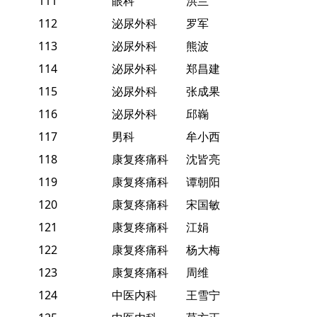
111
眼科
洪兰
112
泌尿外科
罗军
113
泌尿外科
熊波
114
泌尿外科
郑昌建
115
泌尿外科
张成果
116
泌尿外科
邱巈
117
男科
牟小西
118
康复疼痛科
沈皆亮
119
康复疼痛科
谭朝阳
120
康复疼痛科
宋国敏
121
康复疼痛科
江娟
122
康复疼痛科
杨大梅
123
康复疼痛科
周维
124
中医内科
王雪宁