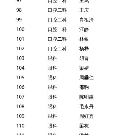
97
口腔二科
王斌
98
口腔二科
王庆
99
口腔二科
肖祖清
100
口腔二科
江静
101
口腔二科
林敏
102
口腔二科
杨桦
103
眼科
胡晋
104
眼科
梁婧
105
眼科
周垂仁
106
眼科
邵驹
107
眼科
陈明惠
108
眼科
毛永丹
109
眼科
周虹秀
110
眼科
梁栋