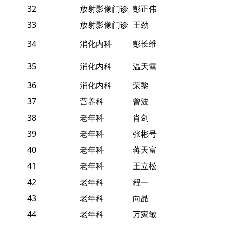
32
放射影像门诊
彭正伟
33
放射影像门诊
王劲
34
消化内科
彭长维
35
消化内科
温天雪
36
消化内科
荣黎
37
营养科
曾波
38
老年科
肖剑
39
老年科
张彬号
40
老年科
蒋天富
41
老年科
王立松
42
老年科
程一
43
老年科
向晶
44
老年科
万家敏