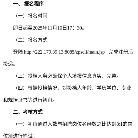
一、 报名程序
（一）报名时间
即日起至2025年
11
月
10
日
17
：
3
0。
（二）报名方式
登陆 http://222.179.39.13:8085/zpself/main.jsp 完成注册后
投递。
（三）投档人务必确保个人填报信息真实
、
完整
。
（四）根据投档情况，对投档人年龄、学历学位、专业
和规培证书
等进行初审
。
二、考核方式
（一）
初
审通过人数与招聘岗位
名额
数之比达到8:1的
岗
位
须
进行笔试
；