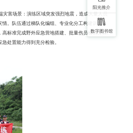
阳光推介
端灾害场景：演练区域突发强烈地震，造成大量人员
灾情。队伍通过梯队化编组、专业化分工构建训练体
数字图书馆
，高标准完成野外应急营地搭建、批量伤员检伤分类、
应急处置能力得到充分检验。