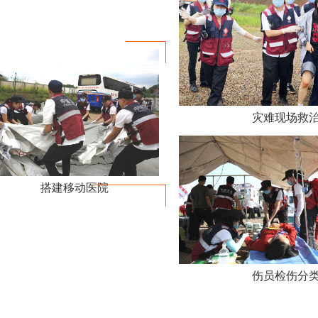
灾难现场救
搭建移动医院
伤员检伤分