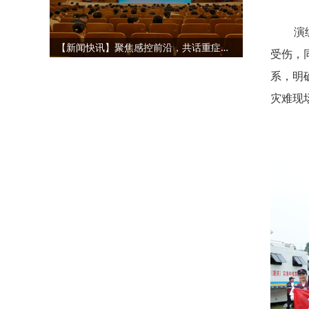
演
【新闻快讯】聚焦感控前沿，共话重症精管
受伤，
系，明
灾难现